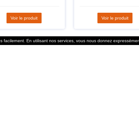
Voir le produit
Voir le produit
 facilement. En utilisant nos services, vous nous donnez expressément
Statistiques
l des points
799352 Coureurs
 légales
258532 Clubs
ntacter
128382 Courses
© 2026 Running Track. All rights reserved.