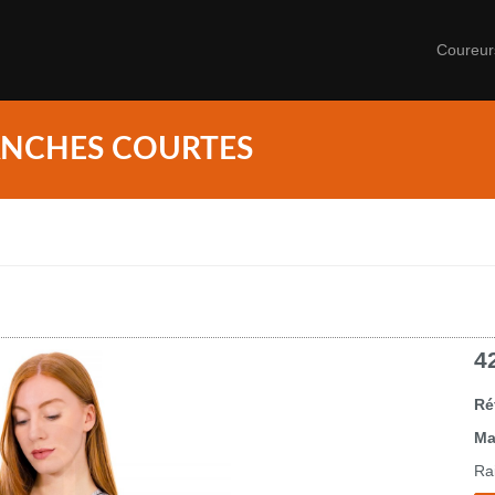
Coureu
ANCHES COURTES
4
Ré
Ma
Rai