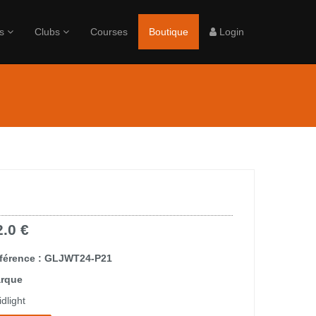
rs
Clubs
Courses
Boutique
Login
2.0 €
férence : GLJWT24-P21
rque
dlight