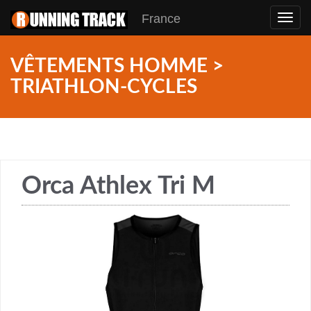
France
Toggl
navig
VÊTEMENTS HOMME >
TRIATHLON-CYCLES
Orca Athlex Tri M