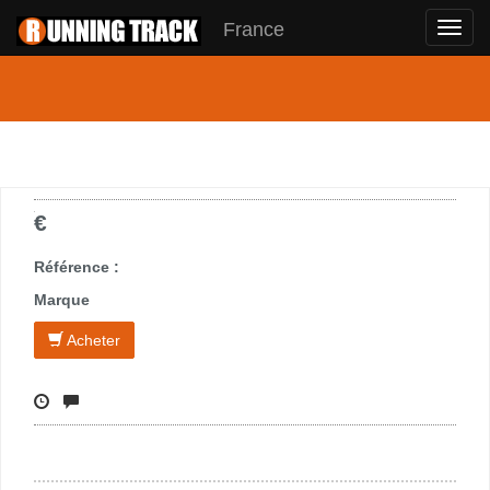
France
Toggl
navig
€
Référence :
Marque
Acheter