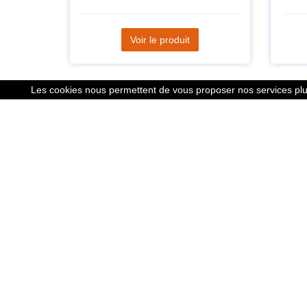
Voir le produit
Les cookies nous permettent de vous proposer nos services plus
Liens
Le calcu
Mentions
Nous co
Cookies