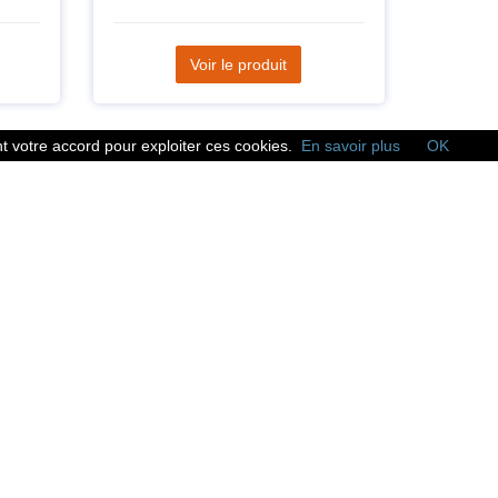
Voir le produit
 votre accord pour exploiter ces cookies.
En savoir plus
OK
Réseaux sociaux
Suivez nous sur les
réseaux sociaux :