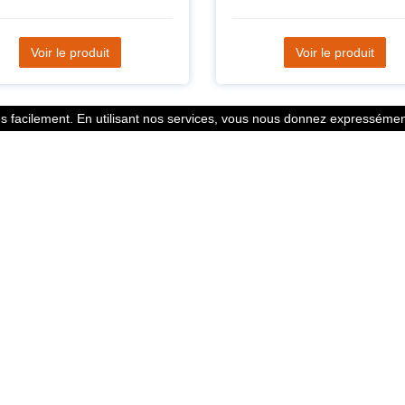
Voir le produit
Voir le produit
 facilement. En utilisant nos services, vous nous donnez expressément
Statistiques
l des points
799353 Coureurs
 légales
258533 Clubs
ntacter
128380 Courses
© 2026 Running Track. All rights reserved.