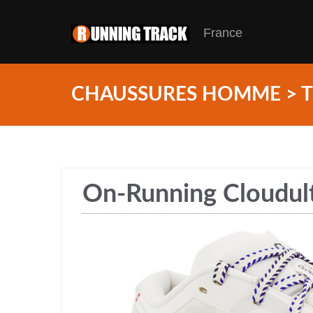
France
CHAUSSURES HOMME > T
On-Running Cloudult