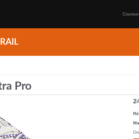
Coureu
RAIL
ra Pro
2
Ré
Ma
On