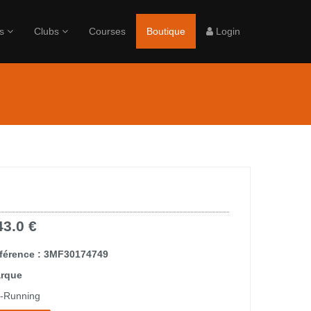
rs
Clubs
Courses
Boutique
Login
43.0 €
férence : 3MF30174749
rque
-Running