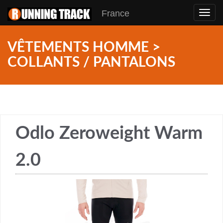
France
Toggl
navig
VÊTEMENTS HOMME >
COLLANTS / PANTALONS
Odlo Zeroweight Warm
2.0