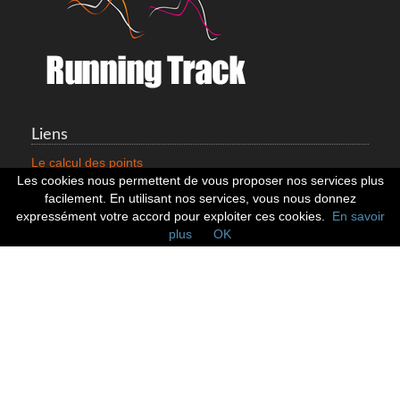
Liens
Le calcul des points
Mentions légales
Les cookies nous permettent de vous proposer nos services plus
Nous contacter
facilement. En utilisant nos services, vous nous donnez
Cookies
expressément votre accord pour exploiter ces cookies.
En savoir
plus
OK
Statistiques
799353 Coureurs
258533 Clubs
128379 Courses
Réseaux sociaux
Suivez nous sur les réseaux sociaux :