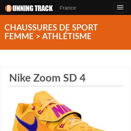
France
Toggl
navig
CHAUSSURES DE SPORT
FEMME > ATHLÉTISME
Nike Zoom SD 4