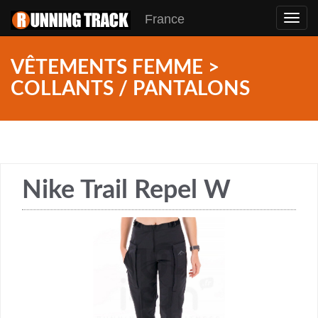
France
Toggl
navig
VÊTEMENTS FEMME >
COLLANTS / PANTALONS
Nike Trail Repel W