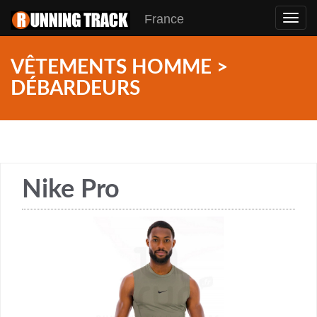
France
Toggl
navig
VÊTEMENTS HOMME >
DÉBARDEURS
Nike Pro