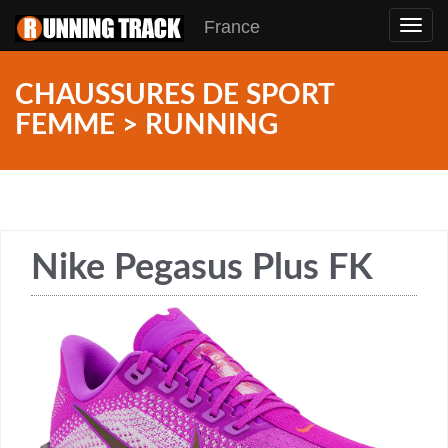
France
Toggl
navig
CHAUSSURES DE SPORT
FEMME > RUNNING
Nike Pegasus Plus FK