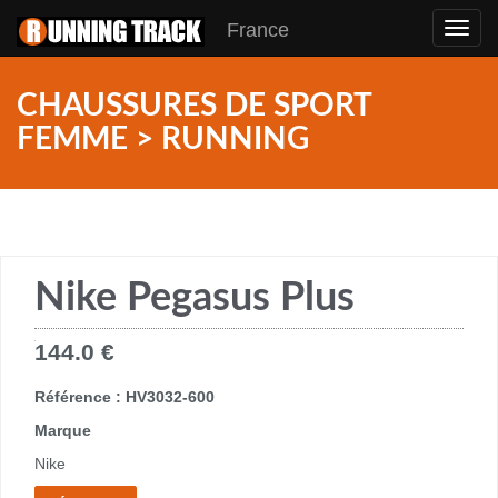
France
Toggl
navig
CHAUSSURES DE SPORT
FEMME > RUNNING
Nike Pegasus Plus
144.0 €
Référence : HV3032-600
Marque
Nike