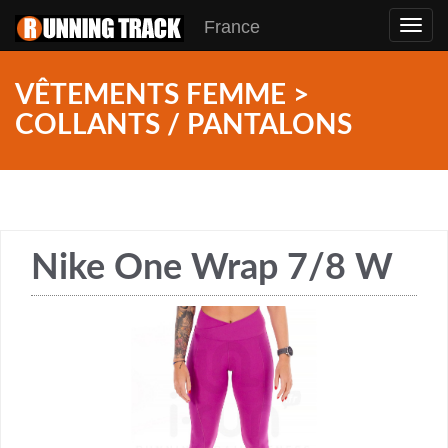
France
Toggl
navig
VÊTEMENTS FEMME >
COLLANTS / PANTALONS
Nike One Wrap 7/8 W