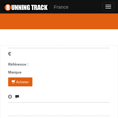
France
Toggl
navig
€
Référence :
Marque
Acheter