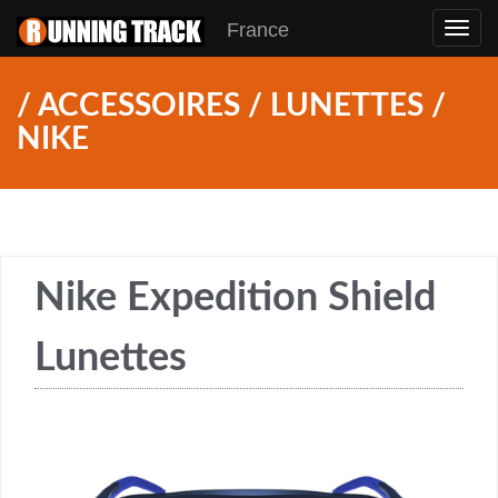
France
Toggl
navig
/ ACCESSOIRES / LUNETTES /
NIKE
Nike Expedition Shield
Lunettes