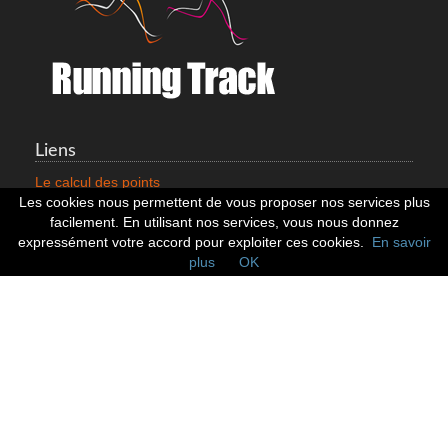
Liens
Le calcul des points
Mentions légales
Les cookies nous permettent de vous proposer nos services plus
Nous contacter
facilement. En utilisant nos services, vous nous donnez
Cookies
expressément votre accord pour exploiter ces cookies.
En savoir
plus
OK
Statistiques
799353 Coureurs
258533 Clubs
128382 Courses
Réseaux sociaux
Suivez nous sur les réseaux sociaux :