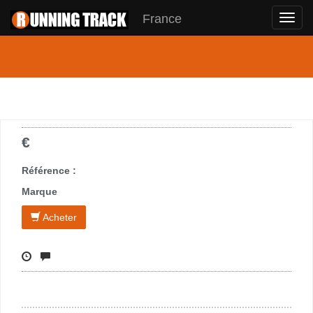
France
Toggl
navig
€
Référence :
Marque
Acheter