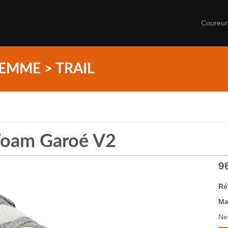
Coureu
EMME > TRAIL
Foam Garoé V2
9
Ré
Ma
Ne