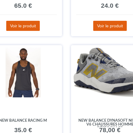
65.0 €
24.0 €
Voir le produit
Voir le produit
NEW BALANCE RACING M
NEW BALANCE DYNASOFT NI
V6 CHAUSSURES HOMM
35.0 €
DÉSTOCKAGE
78,00 €