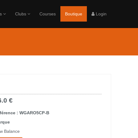
rs
Clubs
Courses
Boutique
Login
6.0 €
férence : WGARO5CP-B
rque
w Balance