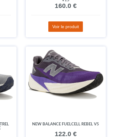
V15
160.0 €
Voir le produit
TREL
NEW BALANCE FUELCELL REBEL V5
E
122.0 €