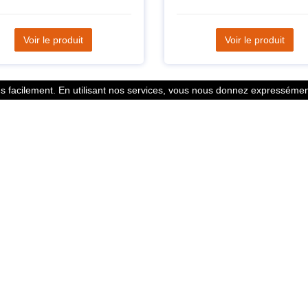
Voir le produit
Voir le produit
 facilement. En utilisant nos services, vous nous donnez expressément
Statistiques
l des points
799353 Coureurs
 légales
258533 Clubs
ntacter
128382 Courses
© 2026 Running Track. All rights reserved.