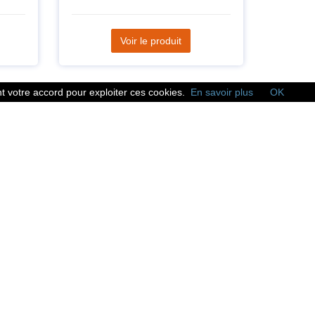
Voir le produit
 votre accord pour exploiter ces cookies.
En savoir plus
OK
Réseaux sociaux
Suivez nous sur les
réseaux sociaux :