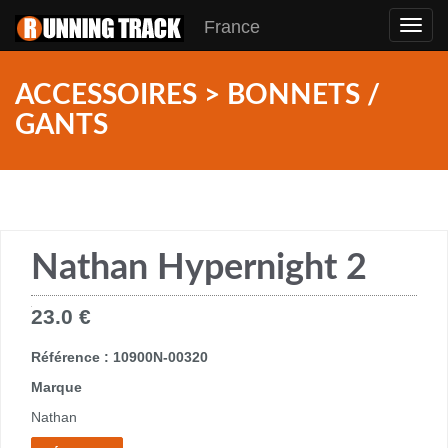
France
Toggl
navig
ACCESSOIRES > BONNETS /
GANTS
Nathan Hypernight 2