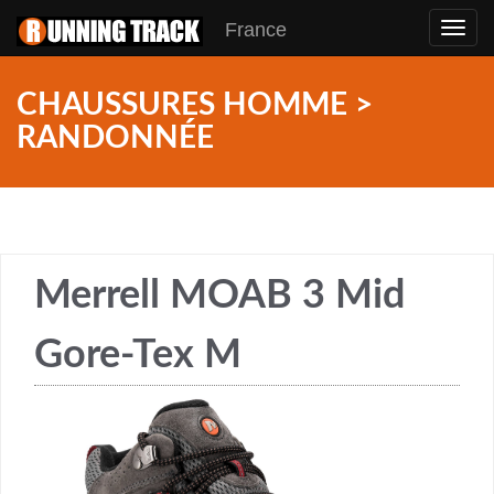
France
Toggl
navig
CHAUSSURES HOMME >
RANDONNÉE
Merrell MOAB 3 Mid
Gore-Tex M