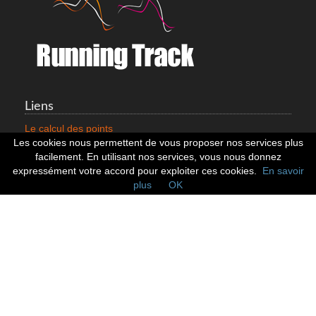
Liens
Le calcul des points
Mentions légales
Les cookies nous permettent de vous proposer nos services plus
Nous contacter
facilement. En utilisant nos services, vous nous donnez
Cookies
expressément votre accord pour exploiter ces cookies.
En savoir
plus
OK
Statistiques
799353 Coureurs
258533 Clubs
128380 Courses
Réseaux sociaux
Suivez nous sur les réseaux sociaux :