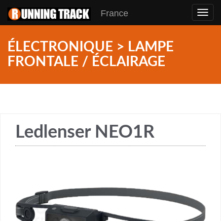
France
Toggl
navig
ÉLECTRONIQUE > LAMPE
FRONTALE / ÉCLAIRAGE
Ledlenser NEO1R