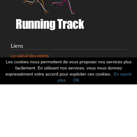
Liens
Le calcul des points
Mentions légales
Les cookies nous permettent de vous proposer nos services plus
Nous contacter
facilement. En utilisant nos services, vous nous donnez
Cookies
expressément votre accord pour exploiter ces cookies.
En savoir
plus
OK
Statistiques
799353 Coureurs
258533 Clubs
128382 Courses
Réseaux sociaux
Suivez nous sur les réseaux sociaux :