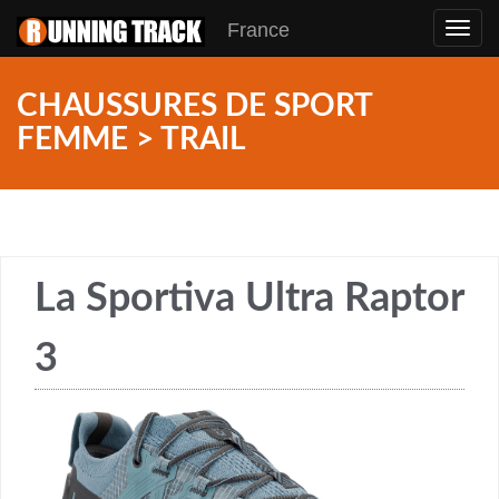
France
Toggl
navig
CHAUSSURES DE SPORT
FEMME > TRAIL
La Sportiva Ultra Raptor
3