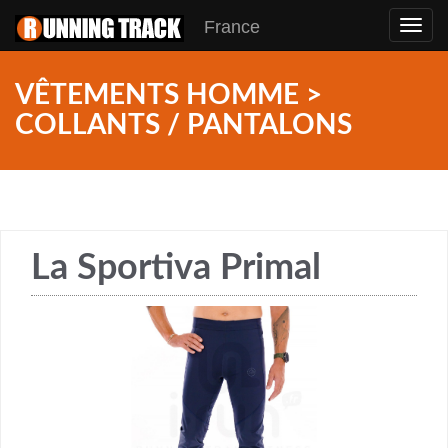
France
Toggl
navig
VÊTEMENTS HOMME >
COLLANTS / PANTALONS
La Sportiva Primal