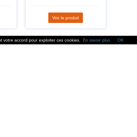
Voir le produit
 votre accord pour exploiter ces cookies.
En savoir plus
OK
Réseaux sociaux
Suivez nous sur les
réseaux sociaux :