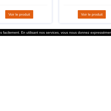
Voir le produit
Voir le produit
 facilement. En utilisant nos services, vous nous donnez expressément
Statistiques
l des points
799352 Coureurs
 légales
258532 Clubs
ntacter
128382 Courses
© 2026 Running Track. All rights reserved.