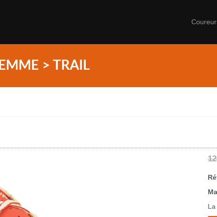
Coureu
EMME > TRAIL
12
Ré
Ma
La