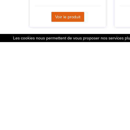
Voir le produit
Les cookies nous permettent de vous proposer nos services plus
Liens
Le calcu
Mentions
Nous co
Cookies