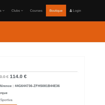
rs
Clubs
Courses
Boutique
Login
114.0 €
0.0 €
férence : 44G644736-ZFHS081B44E36
rque
 Sportiva