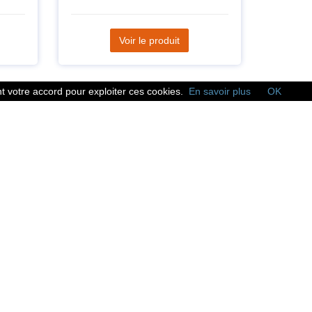
Voir le produit
 votre accord pour exploiter ces cookies.
En savoir plus
OK
Réseaux sociaux
Suivez nous sur les
réseaux sociaux :