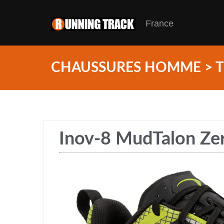
France
CHAUSSURES HOMME > T
Inov-8 MudTalon Ze