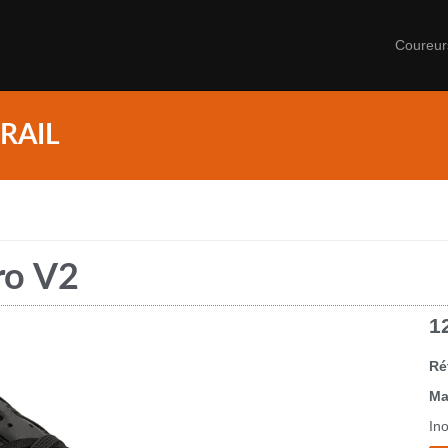
Coureu
RAIL
ro V2
1
Ré
Ma
In