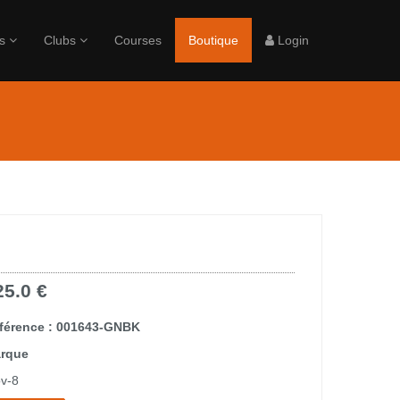
rs
Clubs
Courses
Boutique
Login
25.0 €
férence : 001643-GNBK
rque
ov-8