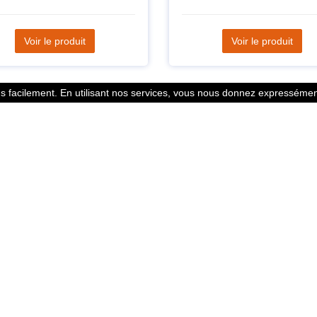
Voir le produit
Voir le produit
 facilement. En utilisant nos services, vous nous donnez expressément
Statistiques
l des points
799353 Coureurs
 légales
258533 Clubs
ntacter
128380 Courses
© 2026 Running Track. All rights reserved.