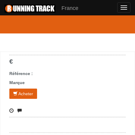
France
Toggl
navig
€
Référence :
Marque
Acheter