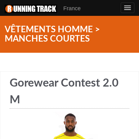
France
Toggl
navig
VÊTEMENTS HOMME >
MANCHES COURTES
Gorewear Contest 2.0
M