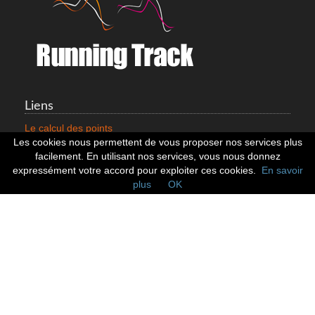
Liens
Le calcul des points
Mentions légales
Les cookies nous permettent de vous proposer nos services plus
Nous contacter
facilement. En utilisant nos services, vous nous donnez
Cookies
expressément votre accord pour exploiter ces cookies.
En savoir
plus
OK
Statistiques
799353 Coureurs
258533 Clubs
128380 Courses
Réseaux sociaux
Suivez nous sur les réseaux sociaux :