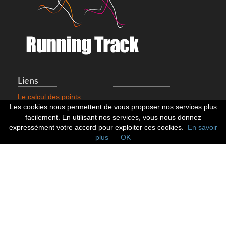
Liens
Le calcul des points
Mentions légales
Les cookies nous permettent de vous proposer nos services plus
Nous contacter
facilement. En utilisant nos services, vous nous donnez
Cookies
expressément votre accord pour exploiter ces cookies.
En savoir
plus
OK
Statistiques
799353 Coureurs
258533 Clubs
128382 Courses
Réseaux sociaux
Suivez nous sur les réseaux sociaux :