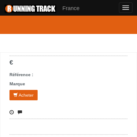
France
Toggl
navig
€
Référence :
Marque
Acheter