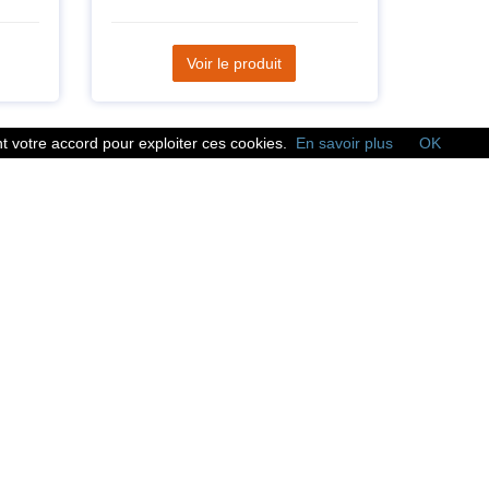
Voir le produit
 votre accord pour exploiter ces cookies.
En savoir plus
OK
Réseaux sociaux
Suivez nous sur les
réseaux sociaux :