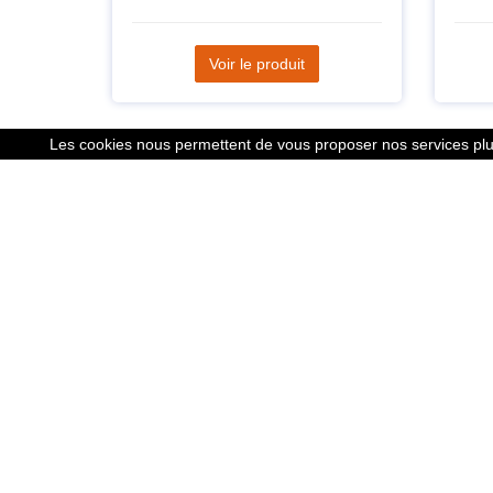
Voir le produit
Les cookies nous permettent de vous proposer nos services plus
Liens
Le calcu
Mentions
Nous co
Cookies