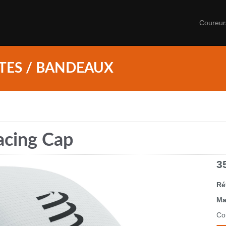
Coureu
TES / BANDEAUX
acing Cap
3
Ré
Ma
Co