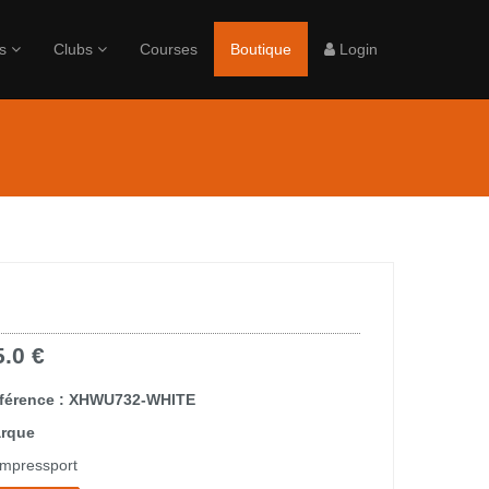
rs
Clubs
Courses
Boutique
Login
5.0 €
férence : XHWU732-WHITE
rque
mpressport