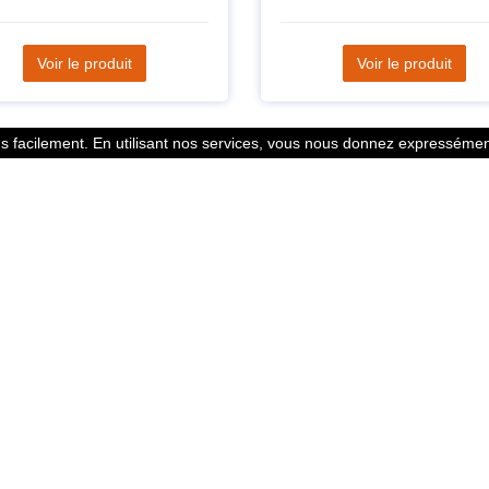
Voir le produit
Voir le produit
 facilement. En utilisant nos services, vous nous donnez expressément
Statistiques
l des points
799353 Coureurs
 légales
258533 Clubs
ntacter
128380 Courses
© 2026 Running Track. All rights reserved.