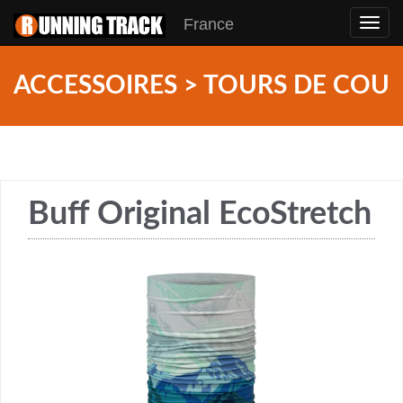
France
Toggl
navig
ACCESSOIRES > TOURS DE COU
Buff Original EcoStretch