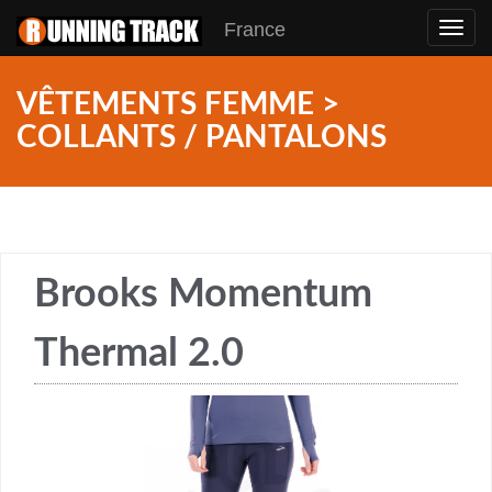
France
Toggl
navig
VÊTEMENTS FEMME >
COLLANTS / PANTALONS
Brooks Momentum
Thermal 2.0