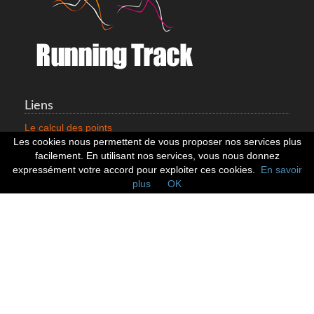
Liens
Le calcul des points
Mentions légales
Les cookies nous permettent de vous proposer nos services plus
Nous contacter
facilement. En utilisant nos services, vous nous donnez
Cookies
expressément votre accord pour exploiter ces cookies.
En savoir
plus
OK
Statistiques
799353 Coureurs
258533 Clubs
128380 Courses
Réseaux sociaux
Suivez nous sur les réseaux sociaux :