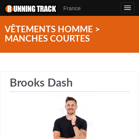
France
Toggl
navig
VÊTEMENTS HOMME >
MANCHES COURTES
Brooks Dash