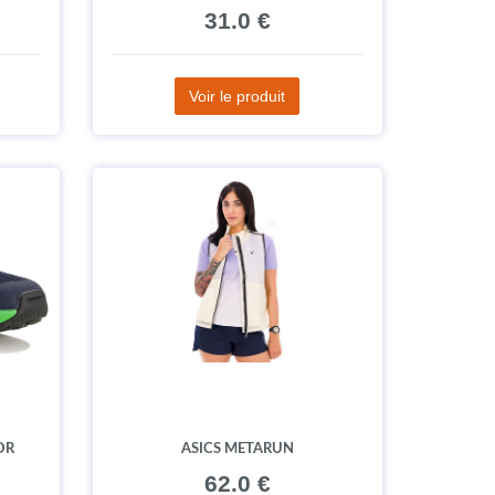
31.0 €
Voir le produit
OR
ASICS METARUN
62.0 €