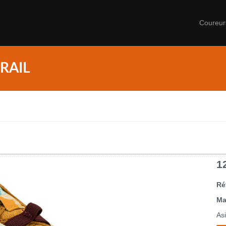
Coureu
RAIL
1
Ré
Ma
As