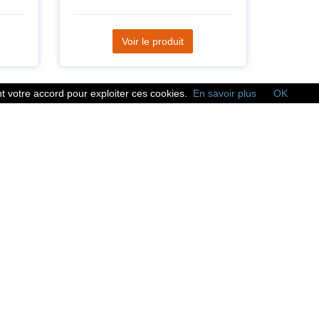
Voir le produit
 votre accord pour exploiter ces cookies.
En savoir plus
OK
Réseaux sociaux
Suivez nous sur les
réseaux sociaux :