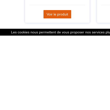
Voir le produit
Les cookies nous permettent de vous proposer nos services plus
Liens
Le calcu
Mentions
Nous co
Cookies