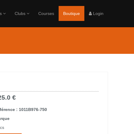
rs
Clubs
Courses
Boutique
Login
25.0 €
férence : 1011B976-750
rque
ics