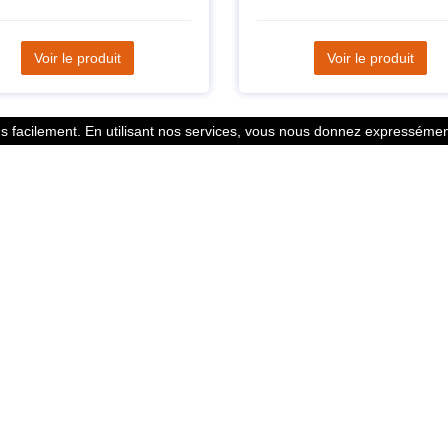
Voir le produit
Voir le produit
 facilement. En utilisant nos services, vous nous donnez expressément
Statistiques
l des points
799353 Coureurs
 légales
258533 Clubs
ntacter
128382 Courses
© 2026 Running Track. All rights reserved.