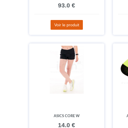
93.0 €
Voir le produit
ASICS CORE W
14.0 €