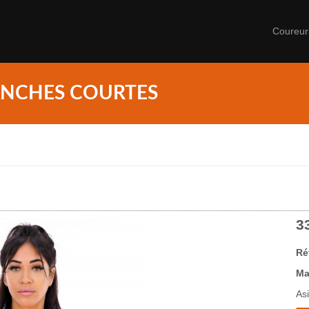
Coureu
ANCHES COURTES
3
Ré
Ma
As