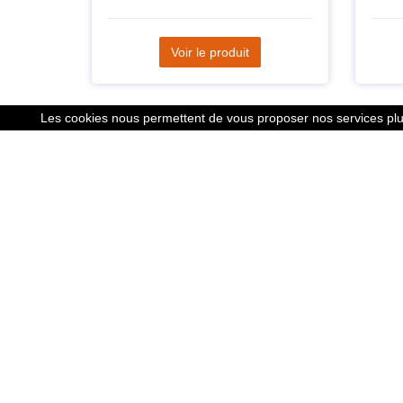
Voir le produit
Les cookies nous permettent de vous proposer nos services plus
Liens
Le calcu
Mentions
Nous co
Cookies