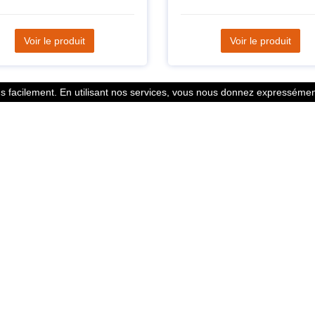
Voir le produit
Voir le produit
 facilement. En utilisant nos services, vous nous donnez expressément
Statistiques
l des points
799353 Coureurs
 légales
258533 Clubs
ntacter
128380 Courses
© 2026 Running Track. All rights reserved.