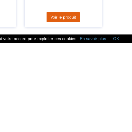
Voir le produit
 votre accord pour exploiter ces cookies.
En savoir plus
OK
Réseaux sociaux
Suivez nous sur les
réseaux sociaux :