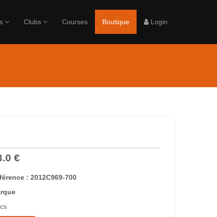
rs
Clubs
Courses
Boutique
Login
3.0 €
férence : 2012C969-700
rque
ics