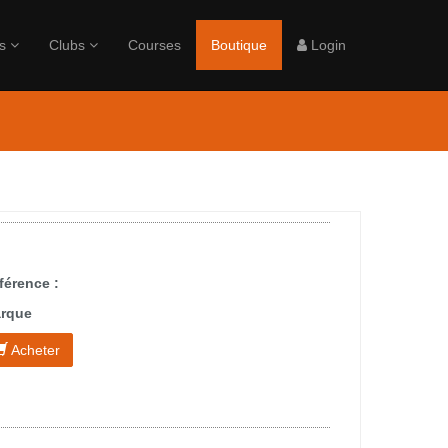
rs
Clubs
Courses
Boutique
Login
férence :
rque
Acheter