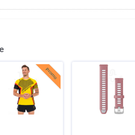
ue
Promo