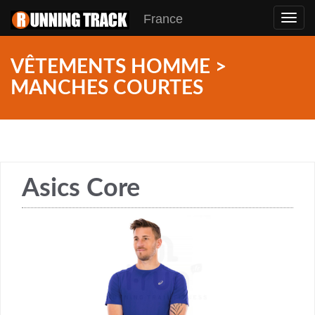
France
Toggl
navig
VÊTEMENTS HOMME >
MANCHES COURTES
Asics Core