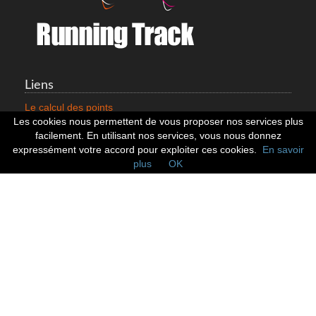
Liens
Le calcul des points
Mentions légales
Les cookies nous permettent de vous proposer nos services plus
Nous contacter
facilement. En utilisant nos services, vous nous donnez
Cookies
expressément votre accord pour exploiter ces cookies.
En savoir
plus
OK
Statistiques
799353 Coureurs
258533 Clubs
128382 Courses
Réseaux sociaux
Suivez nous sur les réseaux sociaux :