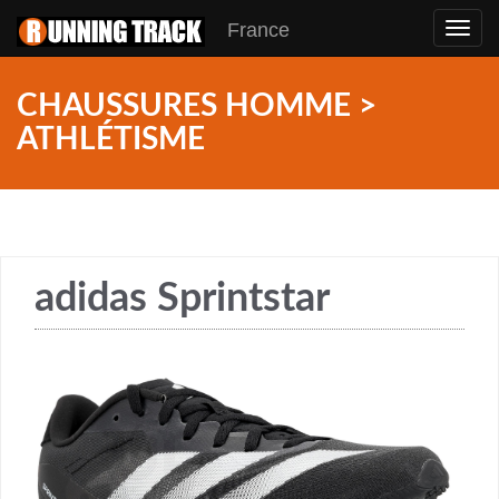
France
Toggl
navig
CHAUSSURES HOMME >
ATHLÉTISME
adidas Sprintstar