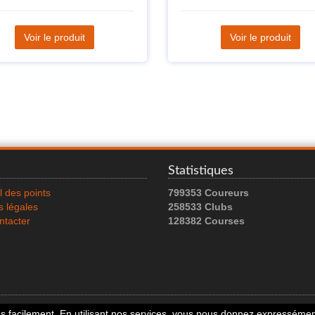
Voir le produit
Voir le produit
Statistiques
l des points
799353 Coureurs
 légales
258533 Clubs
ntacter
128382 Courses
© 2026 Running Track. All rights reserved.
 facilement. En utilisant nos services, vous nous donnez expressément