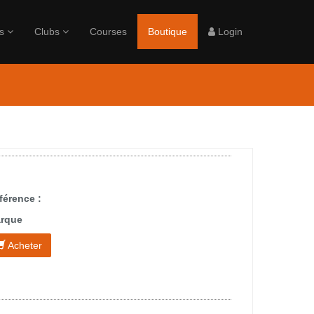
rs
Clubs
Courses
Boutique
Login
férence :
rque
Acheter