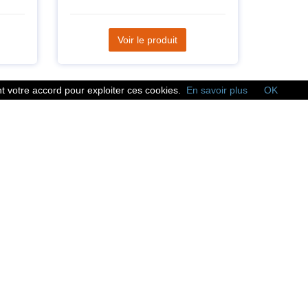
Voir le produit
 votre accord pour exploiter ces cookies.
En savoir plus
OK
Réseaux sociaux
Suivez nous sur les
réseaux sociaux :