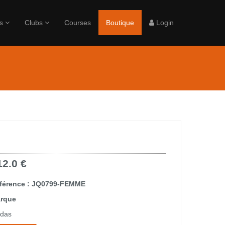
rs
Clubs
Courses
Boutique
Login
12.0 €
férence : JQ0799-FEMME
rque
idas