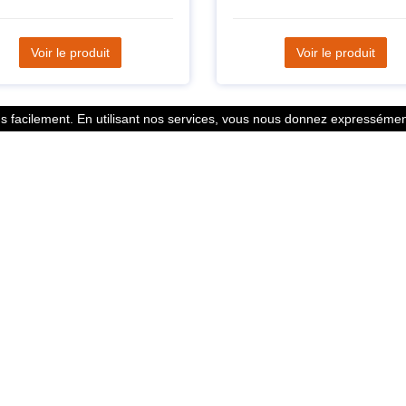
Voir le produit
Voir le produit
 facilement. En utilisant nos services, vous nous donnez expressément
Statistiques
l des points
799353 Coureurs
 légales
258533 Clubs
ntacter
128380 Courses
© 2026 Running Track. All rights reserved.