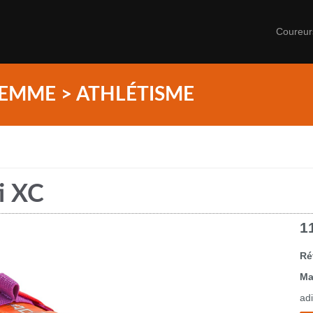
Coureu
EMME > ATHLÉTISME
i XC
1
Ré
Ma
ad