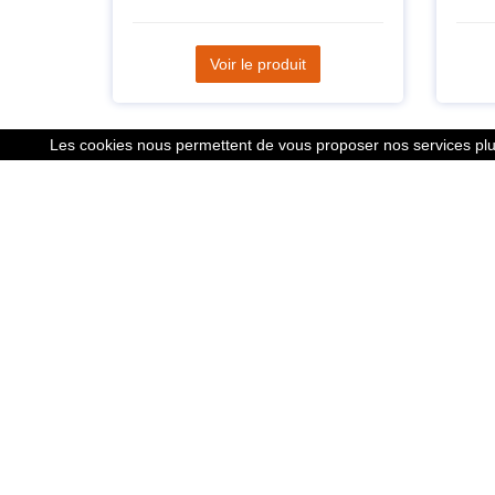
Voir le produit
Les cookies nous permettent de vous proposer nos services plus
Liens
Le calcu
Mentions
Nous co
Cookies