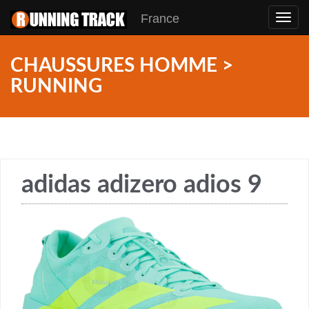
France
Toggl
navig
CHAUSSURES HOMME >
RUNNING
adidas adizero adios 9