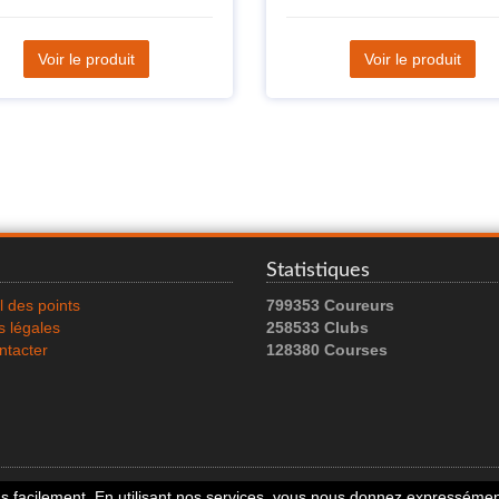
Voir le produit
Voir le produit
Statistiques
l des points
799353 Coureurs
 légales
258533 Clubs
ntacter
128380 Courses
© 2026 Running Track. All rights reserved.
 facilement. En utilisant nos services, vous nous donnez expressément