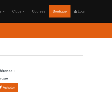
rs
Clubs
Courses
Boutique
Login
férence :
rque
Acheter