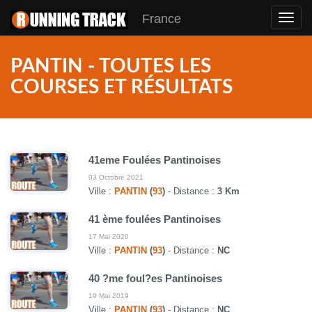
France
Toggl
navig
PANTIN - TOUTES LES
COURSES ET RÉSULTATS
41eme Foulées Pantinoises
03 Octobre 2021
Ville :
PANTIN
(
93
)
- Distance :
3 Km
41 ème foulées Pantinoises
17 Mai 2020
Ville :
PANTIN
(
93
)
- Distance :
NC
40 ?me foul?es Pantinoises
19 Mai 2019
Ville :
PANTIN
(
93
)
- Distance :
NC