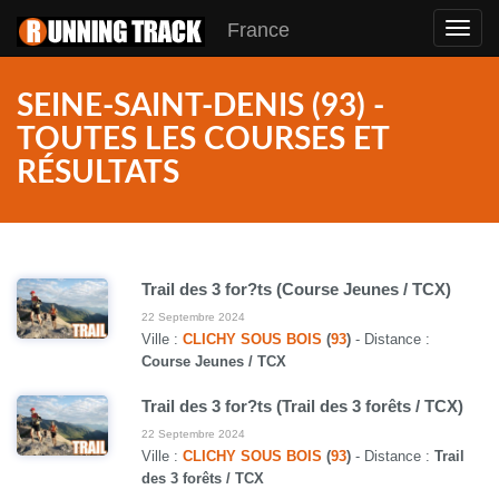
France
Toggl
navig
SEINE-SAINT-DENIS (93) -
TOUTES LES COURSES ET
RÉSULTATS
Trail des 3 for?ts (Course Jeunes / TCX)
22 Septembre 2024
Ville :
CLICHY SOUS BOIS
(
93
)
- Distance :
Course Jeunes / TCX
Trail des 3 for?ts (Trail des 3 forêts / TCX)
22 Septembre 2024
Ville :
CLICHY SOUS BOIS
(
93
)
- Distance :
Trail
des 3 forêts / TCX