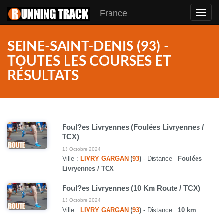
France
Toggl
navig
SEINE-SAINT-DENIS (93) -
TOUTES LES COURSES ET
RÉSULTATS
Foul?es Livryennes (Foulées Livryennes /
TCX)
13 Octobre 2024
Ville :
LIVRY GARGAN
(
93
)
- Distance :
Foulées
Livryennes / TCX
Foul?es Livryennes (10 Km Route / TCX)
13 Octobre 2024
Ville :
LIVRY GARGAN
(
93
)
- Distance :
10 km