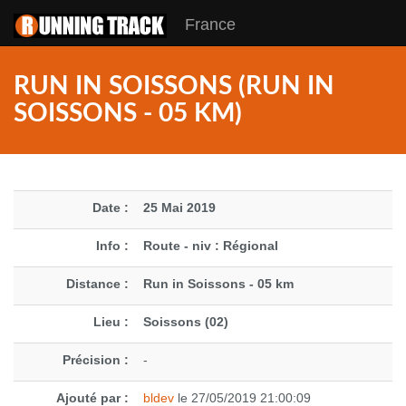
France
RUN IN SOISSONS (RUN IN
SOISSONS - 05 KM)
Date :
25 Mai 2019
Info :
Route - niv : Régional
Distance :
Run in Soissons - 05 km
Lieu :
Soissons (02)
Précision :
-
Ajouté par :
bldev
le 27/05/2019 21:00:09