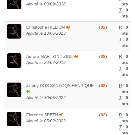
Ajouté le 03/09/2018
pts
T
:
0
pts
Christophe HILLION
(
02
)
R
:
0
Ajouté le 13/06/2013
pts
T
:
0
pts
Aurore MARTZINITZINE
(
02
)
R
:
0
Ajouté le 28/07/2019
pts
T
:
0
pts
Jimmy DOS SANTOQS HENRIQUE
(
02
)
R
:
0
pts
Ajouté le 30/05/2022
T
:
0
pts
Florence SPETH
(
02
)
R
:
0
Ajouté le 05/02/2022
pts
T
:
0
pts