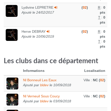
Lydivine LEPRETRE
(
02
)
R
:
0
Ajouté le 24/02/2017
pts
T
:
0
pts
Herve DEBRAY
(
02
)
R
:
0
Ajouté le 10/06/2019
pts
T
:
0
pts
Les clubs dans ce département
Informations
Localisation
Nl Bonneuil Les Eaux
Ville :
NC (
02
)
Ajouté par
bldev
le 10/09/2018
Nl Verneuil Sous Coucy
Ville :
NC (
02
)
Ajouté par
bldev
le 03/09/2018