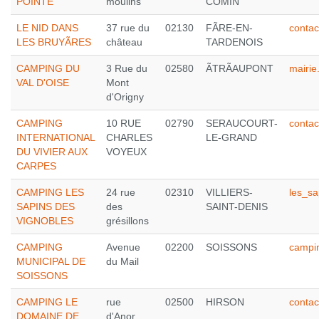
POINTE
moulins
COMIN
LE NID DANS
37 rue du
02130
FÃRE-EN-
contac
LES BRUYÃRES
château
TARDENOIS
CAMPING DU
3 Rue du
02580
ÃTRÃAUPONT
mairi
VAL D'OISE
Mont
d'Origny
CAMPING
10 RUE
02790
SERAUCOURT-
conta
INTERNATIONAL
CHARLES
LE-GRAND
DU VIVIER AUX
VOYEUX
CARPES
CAMPING LES
24 rue
02310
VILLIERS-
les_s
SAPINS DES
des
SAINT-DENIS
VIGNOBLES
grésillons
CAMPING
Avenue
02200
SOISSONS
campi
MUNICIPAL DE
du Mail
SOISSONS
CAMPING LE
rue
02500
HIRSON
conta
DOMAINE DE
d'Anor