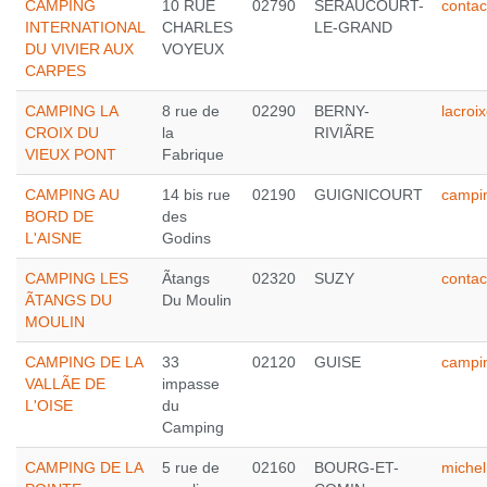
CAMPING
10 RUE
02790
SERAUCOURT-
conta
INTERNATIONAL
CHARLES
LE-GRAND
DU VIVIER AUX
VOYEUX
CARPES
CAMPING LA
8 rue de
02290
BERNY-
lacro
CROIX DU
la
RIVIÃRE
VIEUX PONT
Fabrique
CAMPING AU
14 bis rue
02190
GUIGNICOURT
campin
BORD DE
des
L'AISNE
Godins
CAMPING LES
Ãtangs
02320
SUZY
contac
ÃTANGS DU
Du Moulin
MOULIN
CAMPING DE LA
33
02120
GUISE
campin
VALLÃE DE
impasse
L'OISE
du
Camping
CAMPING DE LA
5 rue de
02160
BOURG-ET-
michel