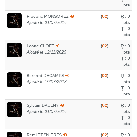
pts
Frederic MONSOREZ
(
02
)
R
:
0
Ajouté le 01/07/2016
pts
T
:
0
pts
Leane CLOET
(
02
)
R
:
0
Ajouté le 12/11/2025
pts
T
:
0
pts
Bernard DECAMPS
(
02
)
R
:
0
Ajouté le 19/03/2018
pts
T
:
0
pts
Sylvain DAULNY
(
02
)
R
:
0
Ajouté le 01/07/2016
pts
T
:
0
pts
Remi TESNIERES
(
02
)
R
:
0