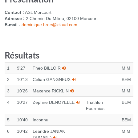
Contact :
ASL Morcourt
Adresse :
2 Chemin Du Milieu, 02100 Morcourt
E-mail :
dominique.bree@icloud.com
Résultats
1
9'27
Theo BILLOIR
MIM
2
10'13
Celian GANGNEUX
BEM
3
10'26
Maxence RICKLIN
MIM
4
10'27
Zephire DENOYELLE
Triathlon
BEM
Fourmies
5
10'40
Inconnu
BEM
6
10'42
Leandre JANIAK
MIM
DUMAND