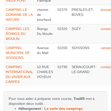
VIEUX PONT
Fabrique
CAMPING LE
chemin
02370
PRESLES-ET-
domai
DOMAINE DE LA
de
BOVES
NATURE
bourfaud
CAMPING LES
Ãtangs
02320
SUZY
contac
ÃTANGS DU
Du Moulin
MOULIN
CAMPING
Avenue
02200
SOISSONS
campi
MUNICIPAL DE
du Mail
SOISSONS
CAMPING
10 RUE
02790
SERAUCOURT-
conta
INTERNATIONAL
CHARLES
LE-GRAND
DU VIVIER AUX
VOYEUX
CARPES
Pour vous aider à préparer votre course,
Trail05
met à
disposition deux outils :
Hébergement :
La carte des campings