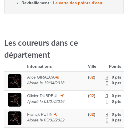
Ravitaillement :
La carte des points d'eau
Les coureurs dans ce
département
Informations
Ville
Points
Alice GIRAECA
(
02
)
R
:
0 pts
Ajouté le 19/04/2018
T
:
0 pts
Olivier DUBREUIL
(
02
)
R
:
0 pts
Ajouté le 01/07/2016
T
:
0 pts
Franck PETIN
(
02
)
R
:
0 pts
Ajouté le 05/02/2022
T
:
0 pts