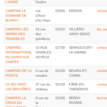
L'AISNE
Godins
CAMPING LE
rue
02500
HIRSON
conta
DOMAINE DE
d'Anor
BLANGY
d'en Haut
CAMPING LES
24 rue
02310
VILLIERS-
les_s
SAPINS DES
des
SAINT-DENIS
VIGNOBLES
grésillons
CAMPING
10 RUE
02790
SERAUCOURT-
conta
INTERNATIONAL
CHARLES
LE-GRAND
DU VIVIER AUX
VOYEUX
CARPES
CAMPING DE LA
5 rue de
02160
BOURG-ET-
michel
POINTE
moulins
COMIN
LE NID DANS
37 rue du
02130
FÃRE-EN-
contac
LES BRUYÃRES
château
TARDENOIS
CAMPING LA
8 rue de
02290
BERNY-
lacro
CROIX DU
la
RIVIÃRE