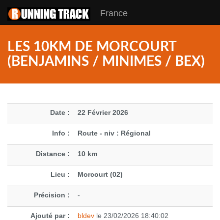
France
LES 10KM DE MORCOURT
(BENJAMINS / MINIMES / BEX)
Date :
22 Février 2026
Info :
Route - niv : Régional
Distance :
10 km
Lieu :
Morcourt (02)
Précision :
-
Ajouté par :
bldev
le 23/02/2026 18:40:02