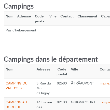
Campings
Nom
Adresse
Code
Ville
Contact
Classement
Capa
postal
Pas d'hébergement
SEA TO SUMMIT POCKET TOWEL - L
20.0 €
Campings dans le département
Voir le produit
Nom
Adresse
Code
Ville
Conta
postal
CAMPING DU
3 Rue du
02580
ÃTRÃAUPONT
mairi
VAL D'OISE
Mont
d'Origny
CAMPING AU
14 bis rue
02190
GUIGNICOURT
campin
BORD DE
des