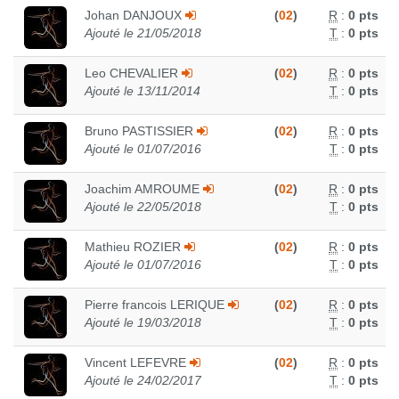
Johan DANJOUX
(
02
)
R
:
0 pts
Ajouté le 21/05/2018
T
:
0 pts
Leo CHEVALIER
(
02
)
R
:
0 pts
Ajouté le 13/11/2014
T
:
0 pts
Bruno PASTISSIER
(
02
)
R
:
0 pts
Ajouté le 01/07/2016
T
:
0 pts
Joachim AMROUME
(
02
)
R
:
0 pts
Ajouté le 22/05/2018
T
:
0 pts
Mathieu ROZIER
(
02
)
R
:
0 pts
Ajouté le 01/07/2016
T
:
0 pts
Pierre francois LERIQUE
(
02
)
R
:
0 pts
Ajouté le 19/03/2018
T
:
0 pts
Vincent LEFEVRE
(
02
)
R
:
0 pts
Ajouté le 24/02/2017
T
:
0 pts