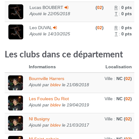
Lucas BOUBERT
(
02
)
R
:
0 pts
Ajouté le 22/05/2018
T
:
0 pts
Leo DUVAL
(
02
)
R
:
0 pts
Ajouté le 14/10/2025
T
:
0 pts
Les clubs dans ce département
Informations
Localisation
Bournville Harrers
Ville :
NC (
02
)
Ajouté par
bldev
le 21/08/2018
Les Foulees Du Riot
Ville :
NC (
02
)
Ajouté par
bldev
le 19/04/2019
Nl Busigny
Ville :
NC (
02
)
Ajouté par
bldev
le 21/03/2017