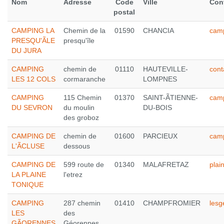
Nom
Adresse
Code
Ville
Con
postal
CAMPING LA
Chemin de la
01590
CHANCIA
cam
PRESQU'ÃLE
presqu'île
DU JURA
CAMPING
chemin de
01110
HAUTEVILLE-
cont
LES 12 COLS
cormaranche
LOMPNES
CAMPING
115 Chemin
01370
SAINT-ÃTIENNE-
cam
DU SEVRON
du moulin
DU-BOIS
des groboz
CAMPING DE
chemin de
01600
PARCIEUX
cam
L'ÃCLUSE
dessous
CAMPING DE
599 route de
01340
MALAFRETAZ
plai
LA PLAINE
l'etrez
TONIQUE
CAMPING
287 chemin
01410
CHAMPFROMIER
les
LES
des
GÃORENNES
Géorennes