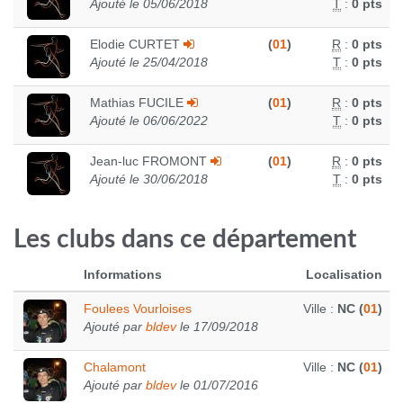
Ajouté le 05/06/2018
T
:
0 pts
Elodie CURTET
(
01
)
R
:
0 pts
Ajouté le 25/04/2018
T
:
0 pts
Mathias FUCILE
(
01
)
R
:
0 pts
Ajouté le 06/06/2022
T
:
0 pts
Jean-luc FROMONT
(
01
)
R
:
0 pts
Ajouté le 30/06/2018
T
:
0 pts
Les clubs dans ce département
Informations
Localisation
Foulees Vourloises
Ville :
NC (
01
)
Ajouté par
bldev
le 17/09/2018
Chalamont
Ville :
NC (
01
)
Ajouté par
bldev
le 01/07/2016