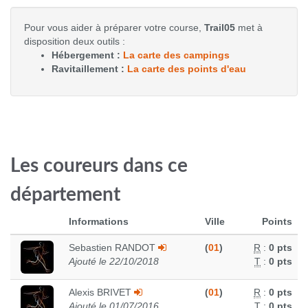
Pour vous aider à préparer votre course,
Trail05
met à
disposition deux outils :
Hébergement :
La carte des campings
Ravitaillement :
La carte des points d'eau
Les coureurs dans ce
département
Informations
Ville
Points
Sebastien RANDOT
(
01
)
R
:
0 pts
Ajouté le 22/10/2018
T
:
0 pts
Alexis BRIVET
(
01
)
R
:
0 pts
Ajouté le 01/07/2016
T
:
0 pts