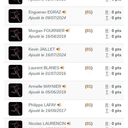
Engueran EGRAZ
(
01
)
R
:
0 pts
Ajouté le 09/07/2024
T
:
0 pts
Morgan FOURNIER
(
01
)
R
:
0 pts
Ajouté le 16/04/2018
T
:
0 pts
Kevin JAILLET
(
01
)
R
:
0 pts
Ajouté le 16/07/2024
T
:
0 pts
Laurent BLANES
(
01
)
R
:
0 pts
Ajouté le 01/07/2016
T
:
0 pts
Armelle MAYNIER
(
01
)
R
:
0 pts
Ajouté le 05/06/2018
T
:
0 pts
Philippe LAFAY
(
01
)
R
:
0 pts
Ajouté le 19/09/2017
T
:
0 pts
Nicolas LAURENCIN
(
01
)
R
:
0 pts