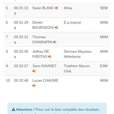
5
00:31:13
Swan BLANC
Ahsa
SEM
q
6
00:31:29
Dimitri
E.a.macon
M0M
q
BOURGEOIS
7
00:32:21
Thomas
M0M
q
CHIARAPPA
8
00:32:36
Jeffrey DE
Decines Meyzieu
M0M
q
FREITAS
Athletisme
9
00:32:37
Yann RAVINET
Triathlon Macon
ESM
Club
10
00:32:48
Lucas CHAUME
M0M
Attention !
Pour voir la liste complète des résultats,