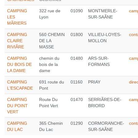
CAMPING
322 rue de
01090
MONTMERLE-
cam
LES
Lyon
SUR-SAÃNE
MÃRIERS
CAMPING
560 CHEMIN
01800
VILLIEU-LOYES-
cont
CLAIRE
DE LA
MOLLON
RIVIÃRE
MASSE
CAMPING
chemin du
01480
ARS-SUR-
cam
DU BOIS DE
bois de la
FORMANS
LA DAME
dame
CAMPING
691 route du
01160
PRIAY
dire
L'ESCAPADE
Pont
CAMPING
Route Du
01470
SERRIÃRES-DE-
camp
DU POINT
Point Vert
BRIORD
VERT
CAMPING
365 Chemin
01290
CORMORANCHE-
con
DU LAC
Du Lac
SUR-SAÃNE