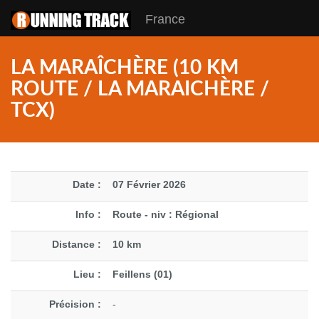
France
LA MARAÎCHÈRE (10 KM
ROUTE / LA MARAICHÈRE /
TCX)
Date :
07 Février 2026
Info :
Route - niv : Régional
Distance :
10 km
Lieu :
Feillens (01)
Précision :
-