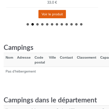
33.0 €
Voir le produit
Promo
Campings
Nom
Adresse
Code
Ville
Contact
Classement
Capa
postal
Pas d'hébergement
ARCTERYX CORMAC CREW
64.0 €
80.0 €
Campings dans le département
Voir le produit