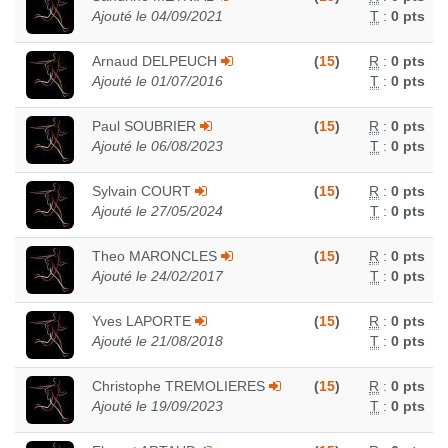
Ajouté le 04/09/2021
T
:
0 pts
Arnaud DELPEUCH
(
15
)
R
:
0 pts
Ajouté le 01/07/2016
T
:
0 pts
Paul SOUBRIER
(
15
)
R
:
0 pts
Ajouté le 06/08/2023
T
:
0 pts
Sylvain COURT
(
15
)
R
:
0 pts
Ajouté le 27/05/2024
T
:
0 pts
Theo MARONCLES
(
15
)
R
:
0 pts
Ajouté le 24/02/2017
T
:
0 pts
Yves LAPORTE
(
15
)
R
:
0 pts
Ajouté le 21/08/2018
T
:
0 pts
Christophe TREMOLIERES
(
15
)
R
:
0 pts
Ajouté le 19/09/2023
T
:
0 pts