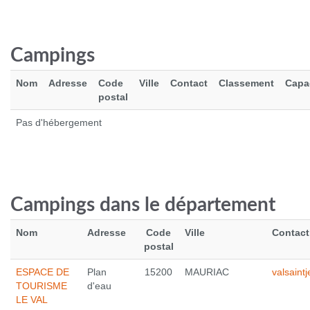
Campings
Nom
Adresse
Code
Ville
Contact
Classement
Capa
postal
Pas d'hébergement
MIZUNO WAVE MUJIN 10 CHAUSSURES HOMME
DÉSTOCKAGE
120,00 €
Campings dans le département
Voir le produit
Nom
Adresse
Code
Ville
Contact
postal
ESPACE DE
Plan
15200
MAURIAC
valsaint
TOURISME
d'eau
LE VAL