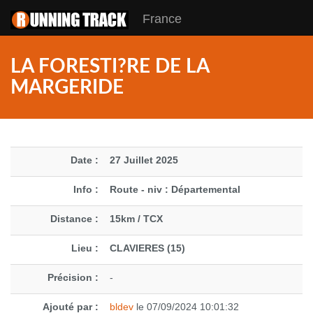
France
LA FORESTI?RE DE LA
MARGERIDE
Date :
27 Juillet 2025
Info :
Route - niv : Départemental
Distance :
15km / TCX
Lieu :
CLAVIERES (15)
Précision :
-
Ajouté par :
bldev
le 07/09/2024 10:01:32