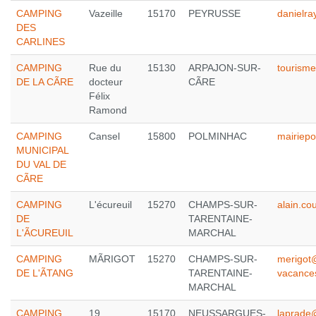
CAMPING
Vazeille
15170
PEYRUSSE
danielr
DES
CARLINES
CAMPING
Rue du
15130
ARPAJON-SUR-
tourism
DE LA CÃRE
docteur
CÃRE
Félix
Ramond
CAMPING
Cansel
15800
POLMINHAC
mairiep
MUNICIPAL
DU VAL DE
CÃRE
CAMPING
L'écureuil
15270
CHAMPS-SUR-
alain.co
DE
TARENTAINE-
L'ÃCUREUIL
MARCHAL
CAMPING
MÃRIGOT
15270
CHAMPS-SUR-
merigot
DE L'ÃTANG
TARENTAINE-
vacance
MARCHAL
CAMPING
19
15170
NEUSSARGUES-
laprade