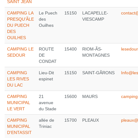
SAINT JEAN
CAMPING LA
Le Puech
15150
LACAPELLE-
contact@
PRESQU'ÃLE
des
VIESCAMP
DU PUECH
Ouilhes
DES
OUILHES
CAMPING LE
ROUTE
15400
RIOM-ÃS-
lesedou
SEDOUR
DE
MONTAGNES
CONDAT
CAMPING
Lieu-Dit
15150
SAINT-GÃRONS
Info@les
LES RIVES
espinet
DU LAC
CAMPING
21
15600
MAURS
camping@
MUNICIPAL
avenue
LE VERT
du Stade
CAMPING
allée de
15700
PLEAUX
pleaux@
MUNICIPAL
Triniac
D'ENTASSIT