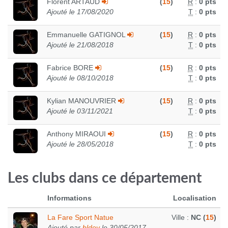
Florent ARTAUD
(
15
)
R
:
0 pts
Ajouté le 17/08/2020
T
:
0 pts
Emmanuelle GATIGNOL
(
15
)
R
:
0 pts
Ajouté le 21/08/2018
T
:
0 pts
Fabrice BORE
(
15
)
R
:
0 pts
Ajouté le 08/10/2018
T
:
0 pts
Kylian MANOUVRIER
(
15
)
R
:
0 pts
Ajouté le 03/11/2021
T
:
0 pts
Anthony MIRAOUI
(
15
)
R
:
0 pts
Ajouté le 28/05/2018
T
:
0 pts
Les clubs dans ce département
Informations
Localisation
La Fare Sport Natue
Ville :
NC (
15
)
Ajouté par
bldev
le 30/05/2017