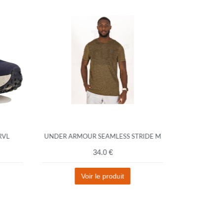
VL
UNDER ARMOUR SEAMLESS STRIDE M
ADIDAS
34.0 €
Voir le produit