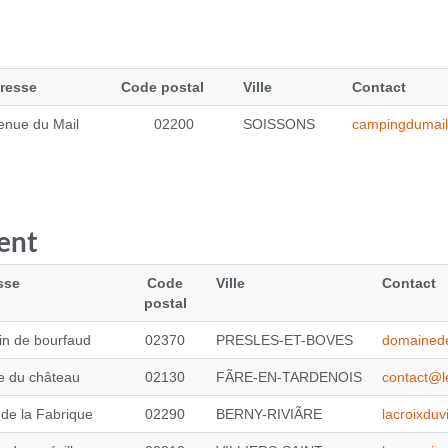
resse
Code postal
Ville
Contact
enue du Mail
02200
SOISSONS
campingdumai
ent
sse
Code
Ville
Contact
postal
n de bourfaud
02370
PRESLES-ET-BOVES
domained
e du château
02130
FÃRE-EN-TARDENOIS
contact@l
 de la Fabrique
02290
BERNY-RIVIÃRE
lacroixdu