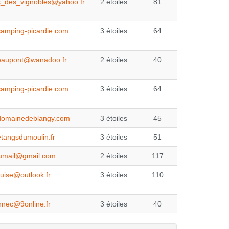
s_des_vignobles@yahoo.fr
2 étoiles
81
amping-picardie.com
3 étoiles
64
reaupont@wanadoo.fr
2 étoiles
40
amping-picardie.com
3 étoiles
64
domainedeblangy.com
3 étoiles
45
tangsdumoulin.fr
3 étoiles
51
umail@gmail.com
2 étoiles
117
uise@outlook.fr
3 étoiles
110
nnec@9online.fr
3 étoiles
40