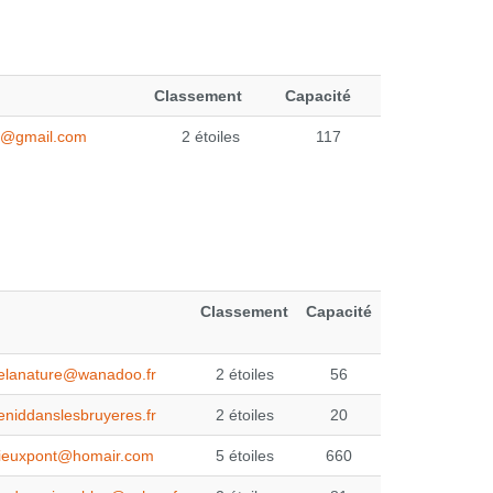
Classement
Capacité
l@gmail.com
2 étoiles
117
Classement
Capacité
elanature@wanadoo.fr
2 étoiles
56
eniddanslesbruyeres.fr
2 étoiles
20
vieuxpont@homair.com
5 étoiles
660