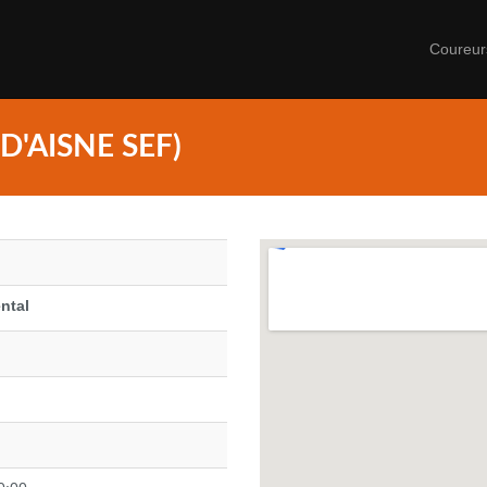
Coureu
D'AISNE SEF)
ntal