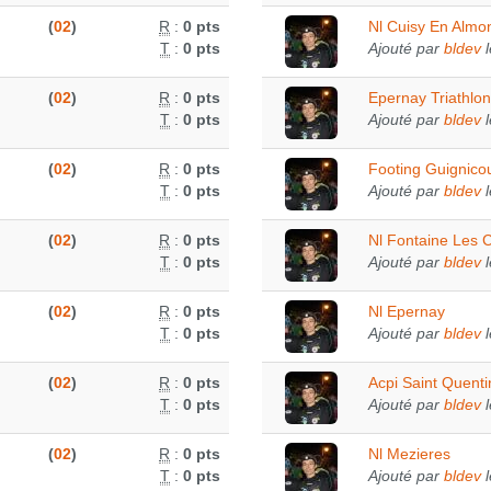
(
02
)
R
:
0 pts
Nl Cuisy En Almo
T
:
0 pts
Ajouté par
bldev
l
(
02
)
R
:
0 pts
Epernay Triathl
T
:
0 pts
Ajouté par
bldev
l
(
02
)
R
:
0 pts
Footing Guignicou
T
:
0 pts
Ajouté par
bldev
l
(
02
)
R
:
0 pts
Nl Fontaine Les C
T
:
0 pts
Ajouté par
bldev
l
(
02
)
R
:
0 pts
Nl Epernay
T
:
0 pts
Ajouté par
bldev
l
(
02
)
R
:
0 pts
Acpi Saint Quenti
T
:
0 pts
Ajouté par
bldev
l
(
02
)
R
:
0 pts
Nl Mezieres
T
:
0 pts
Ajouté par
bldev
l