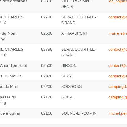
e des grésillons
02310
VILLIERS-SAINT-
les_sapin
DENIS
UE CHARLES
02790
SERAUCOURT-LE-
contact@c
EUX
GRAND
e du Mont
02580
ÃTRÃAUPONT
mairie.et
gny
UE CHARLES
02790
SERAUCOURT-LE-
contact@c
EUX
GRAND
'Anor d'en Haut
02500
HIRSON
contact@
gs Du Moulin
02320
SUZY
contact@e
e du Mail
02200
SOISSONS
campingd
passe du
02120
GUISE
camping.g
ing
 de moulins
02160
BOURG-ET-COMIN
michel.pe