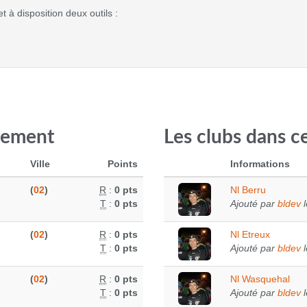
 à disposition deux outils :
tement
Les clubs dans 
Ville
Points
Informations
(
02
)
R
:
0 pts
Nl Berru
T
:
0 pts
Ajouté par
bldev
l
(
02
)
R
:
0 pts
Nl Etreux
T
:
0 pts
Ajouté par
bldev
l
(
02
)
R
:
0 pts
Nl Wasquehal
T
:
0 pts
Ajouté par
bldev
l