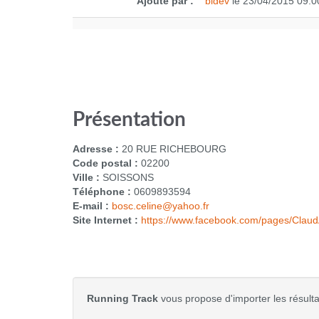
Ajouté par :
bldev
le 23/04/2015 09:0
Présentation
Adresse :
20 RUE RICHEBOURG
Code postal :
02200
Ville :
SOISSONS
Téléphone :
0609893594
E-mail :
bosc.celine@yahoo.fr
Site Internet :
https://www.facebook.com/pages/Clau
Running Track
vous propose d'importer les résultat