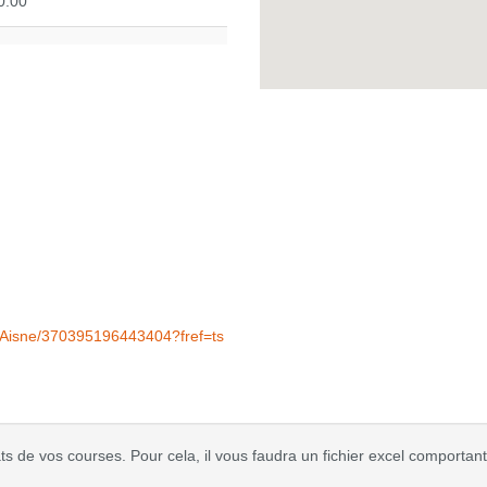
0:00
dAisne/370395196443404?fref=ts
s de vos courses. Pour cela, il vous faudra un fichier excel comportant 