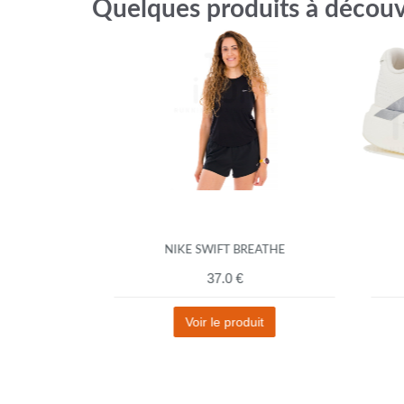
Quelques produits à découv
NIKE SWIFT BREATHE
37.0 €
t
Voir le produit