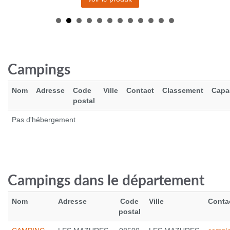
Campings
Nom
Adresse
Code
Ville
Contact
Classement
Capa
postal
Pas d'hébergement
OSPREY SIRRUS 36
170.0 €
Campings dans le département
Voir le produit
Nom
Adresse
Code
Ville
Conta
postal