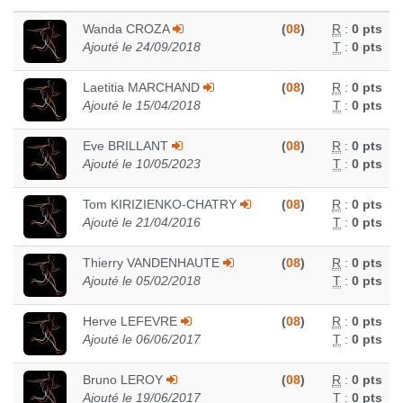
Wanda CROZA
(
08
)
R
:
0 pts
Ajouté le 24/09/2018
T
:
0 pts
Laetitia MARCHAND
(
08
)
R
:
0 pts
Ajouté le 15/04/2018
T
:
0 pts
Eve BRILLANT
(
08
)
R
:
0 pts
Ajouté le 10/05/2023
T
:
0 pts
Tom KIRIZIENKO-CHATRY
(
08
)
R
:
0 pts
Ajouté le 21/04/2016
T
:
0 pts
Thierry VANDENHAUTE
(
08
)
R
:
0 pts
Ajouté le 05/02/2018
T
:
0 pts
Herve LEFEVRE
(
08
)
R
:
0 pts
Ajouté le 06/06/2017
T
:
0 pts
Bruno LEROY
(
08
)
R
:
0 pts
Ajouté le 19/06/2017
T
:
0 pts