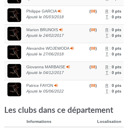
Philippe GARCIA
(
08
)
R
:
0 pts
Ajouté le 05/03/2018
T
:
0 pts
Marion BRUNOIS
(
08
)
R
:
0 pts
Ajouté le 24/02/2017
T
:
0 pts
Alexandre WOJEWODA
(
08
)
R
:
0 pts
Ajouté le 27/06/2018
T
:
0 pts
Giovanna MARBAISE
(
08
)
R
:
0 pts
Ajouté le 04/12/2017
T
:
0 pts
Patrice FAYON
(
08
)
R
:
0 pts
Ajouté le 05/06/2022
T
:
0 pts
Les clubs dans ce département
Informations
Localisation