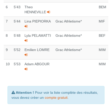
6
5'43
Theo
BEM
HENNEVILLE
7
5'44
Lina PIEPIORKA
Grac Athletisme*
MIF
8
5'48
Lyla PELAMATTI
Grac Athletisme*
BEF
9
5'52
Emilien LOMRE
Grac Athletisme*
MIM
10
5'53
Adam ABGOUR
MIM
Attention !
Pour voir la liste complète des résultats,
vous devez créer un
compte gratuit
.