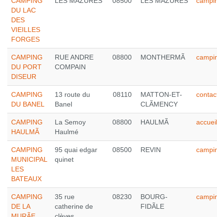
CAMPING
LES MAZURES
08500
LES MAZURES
campin
DU LAC
DES
VIEILLES
FORGES
CAMPING
RUE ANDRE
08800
MONTHERMÃ
campin
DU PORT
COMPAIN
DISEUR
CAMPING
13 route du
08110
MATTON-ET-
conta
DU BANEL
Banel
CLÃMENCY
CAMPING
La Semoy
08800
HAULMÃ
accue
HAULMÃ
Haulmé
CAMPING
95 quai edgar
08500
REVIN
campin
MUNICIPAL
quinet
LES
BATEAUX
CAMPING
35 rue
08230
BOURG-
campi
DE LA
catherine de
FIDÃLE
MURÃE
clèves