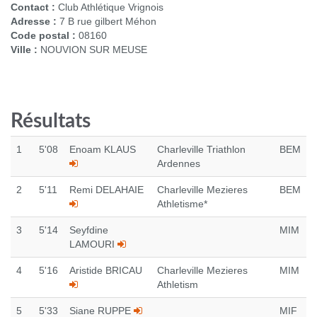
Contact :
Club Athlétique Vrignois
Adresse :
7 B rue gilbert Méhon
Code postal :
08160
Ville :
NOUVION SUR MEUSE
Résultats
1
5'08
Enoam KLAUS
Charleville Triathlon
BEM
Ardennes
2
5'11
Remi DELAHAIE
Charleville Mezieres
BEM
Athletisme*
3
5'14
Seyfdine
MIM
LAMOURI
4
5'16
Aristide BRICAU
Charleville Mezieres
MIM
Athletism
5
5'33
Siane RUPPE
MIF