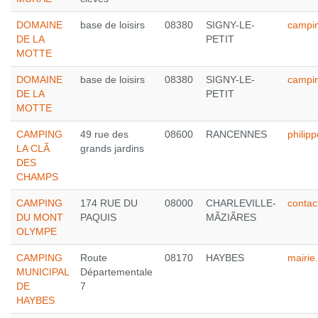
DOMAINE
base de loisirs
08380
SIGNY-LE-
campi
DE LA
PETIT
MOTTE
DOMAINE
base de loisirs
08380
SIGNY-LE-
campi
DE LA
PETIT
MOTTE
CAMPING
49 rue des
08600
RANCENNES
philip
LA CLÃ
grands jardins
DES
CHAMPS
CAMPING
174 RUE DU
08000
CHARLEVILLE-
contac
DU MONT
PAQUIS
MÃZIÃRES
OLYMPE
CAMPING
Route
08170
HAYBES
mairi
MUNICIPAL
Départementale
DE
7
HAYBES