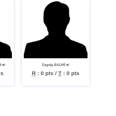
IS
Dagnija BALME
ts
R
:
0 pts
/
T
:
0 pts