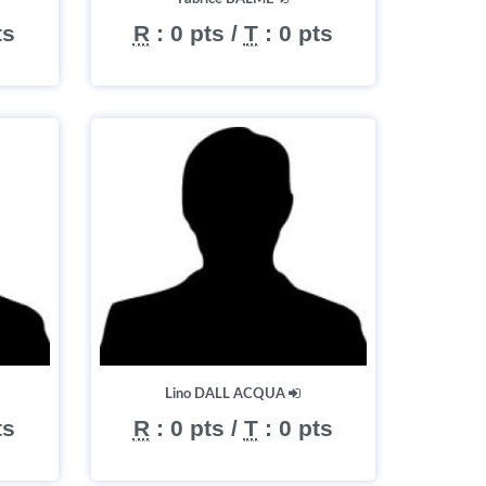
ts
R
:
0 pts
/
T
:
0 pts
Lino DALL ACQUA
ts
R
:
0 pts
/
T
:
0 pts