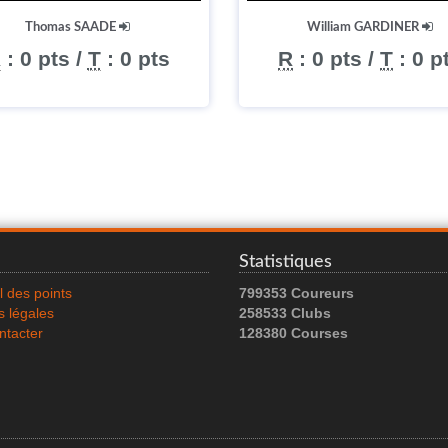
Thomas SAADE
William GARDINER
R
:
0 pts
/
T
:
0 pts
R
:
0 pts
/
T
:
0 p
Statistiques
l des points
799353 Coureurs
 légales
258533 Clubs
ntacter
128380 Courses