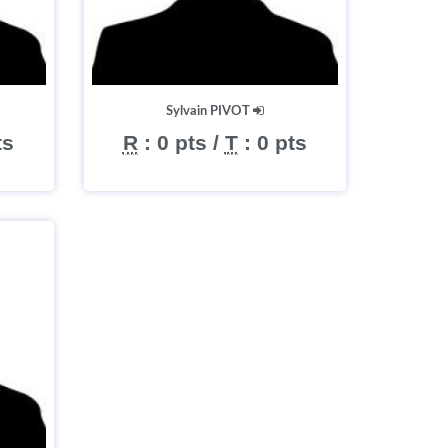
Sylvain PIVOT
ts
R
:
0 pts
/
T
:
0 pts