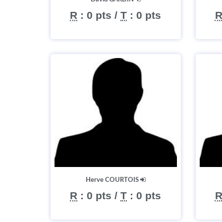
R
:
0 pts
/
T
:
0 pts
Herve COURTOIS
R
:
0 pts
/
T
:
0 pts