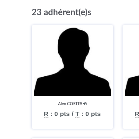
23 adhérent(e)s
Alex COSTES
R
:
0 pts
/
T
:
0 pts