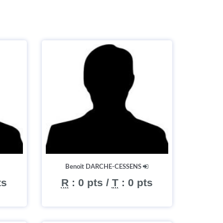
Benoit DARCHE-CESSENS
ts
R
:
0 pts
/
T
:
0 pts