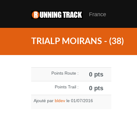
France
TRIALP MOIRANS - (38)
Points Route :
0 pts
Points Trail :
0 pts
Ajouté par
bldev
le 01/07/2016