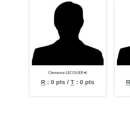
Clemence LECOLIER
R
:
0 pts
/
T
:
0 pts