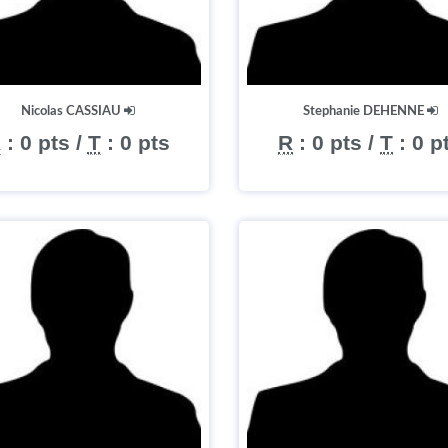
Nicolas CASSIAU
Stephanie DEHENNE
R
:
0 pts
/
T
:
0 pts
R
:
0 pts
/
T
:
0 p