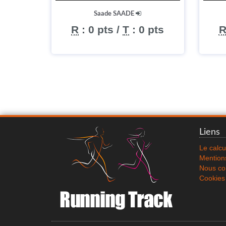
Saade SAADE
R
:
0 pts
/
T
:
0 pts
Liens
Le calcu
Mentions
Nous co
Cookies