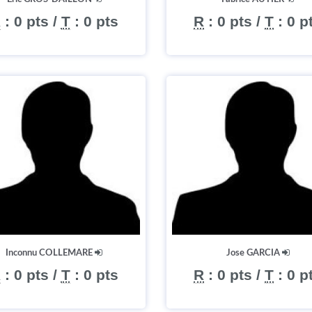
R
:
0 pts
/
T
:
0 pts
R
:
0 pts
/
T
:
0 p
Inconnu COLLEMARE
Jose GARCIA
R
:
0 pts
/
T
:
0 pts
R
:
0 pts
/
T
:
0 p