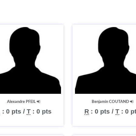
Alexandre PFEIL
Benjamin COUTAND
R
:
0 pts
/
T
:
0 pts
R
:
0 pts
/
T
:
0 p