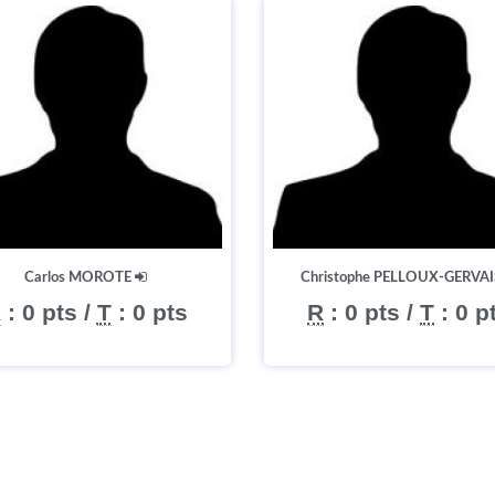
Carlos MOROTE
Christophe PELLOUX-GERVA
R
:
0 pts
/
T
:
0 pts
R
:
0 pts
/
T
:
0 p