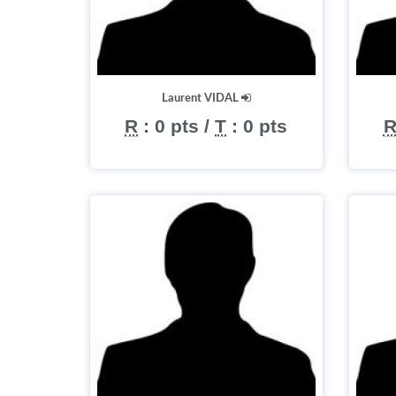
Laurent VIDAL
R
:
0 pts
/
T
:
0 pts